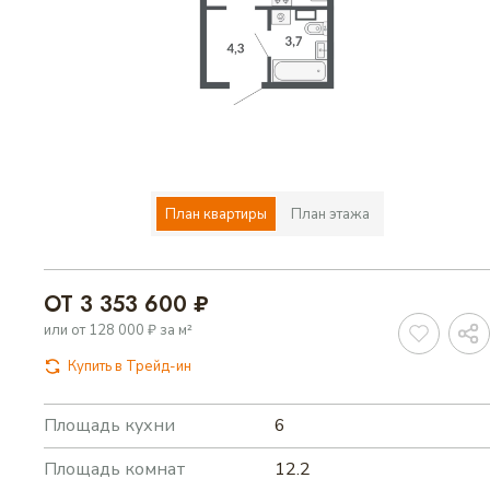
ВАРИАНТЫ ОПЛАТЫ
КОНТАКТЫ
ИЗБРАННОЕ
План квартиры
План этажа
ВЫБРАТЬ КВАРТИРУ
ОТ 3 353 600 ₽
или от 128 000 ₽ за м²
Купить в Трейд-ин
Площадь кухни
6
Площадь комнат
12.2