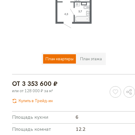
ВАРИАНТЫ ОПЛАТЫ
КОНТАКТЫ
ИЗБРАННОЕ
План квартиры
План этажа
ВЫБРАТЬ КВАРТИРУ
ОТ 3 353 600 ₽
или от 128 000 ₽ за м²
Купить в Трейд-ин
Площадь кухни
6
Площадь комнат
12.2